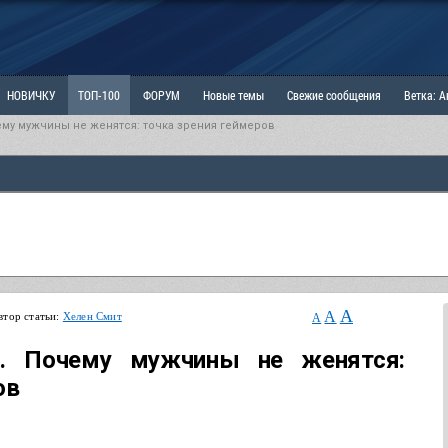
НОВИЧКУ
ТОП-100
ФОРУМ
Новые темы
Свежие сообщения
Ветка: 
ему мужчины не женятся: точка зрения геймеров
ка: Наболевшее. Выскажись!
РАЗДЕЛ: Мы и Женщины
РАЗДЕЛ: Маскулизм, МД и
ИТРИНА
КОПИЛКА
ОТНОШЕНИЯ
A
A
втор статьи:
Хелен Смит
A
а. Почему мужчины не женятся:
ов