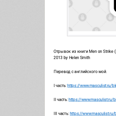
Отрывок из книги Men on Strike (
2013 by Helen Smith
Перевод с английского мой.
I часть:
https://www.masculist.ru/b
I
I
часть:
https://www.masculist.ru/
I
I
I
часть:
https://www.masculist.ru/