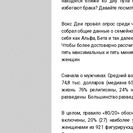
находятся ближе ко дну пула
избегают брака? Давайте посмо
Вокс Деи провёл опрос среди ч
собрал общие данные о семейно
себя как Альфа, Бета и так дале
Чтобы более достоверно рассчит
пять максимальных и пять мини
женщин.
Сначала о мужчинах. Средний воз
74,8 тыс. долларов (медиана 6
жизнь. 76% религиозны, 24% 
разведены. Большинство разве
В целом, правило «80/20» обос
включены, 20% (27) наиболее
женщинами из 921 фигурирующе