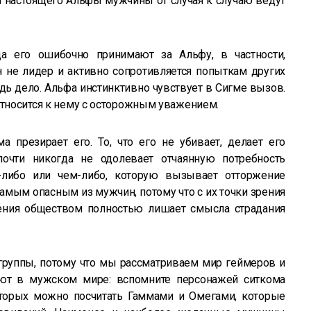
 настоящего Альфы мужчины от случая к случаю ведут
да его ошибочно принимают за Альфу, в частности,
не лидер и активно сопротивляется попыткам других
дь дело. Альфа инстинктивно чувствует в Сигме вызов.
относится к нему с осторожным уважением.
 презирает его. То, что его не убивает, делает его
почти никогда не одолевает отчаянную потребность
-либо или чем-либо, которую вызывает отторжение
амым опасным из мужчин, потому что с их точки зрения
жения обществом полностью лишает смысла страдания
группы, потому что мы рассматриваем мир геймеров и
ют в мужском мире: вспомните персонажей ситкома
торых можно посчитать Гаммами и Омегами, которые