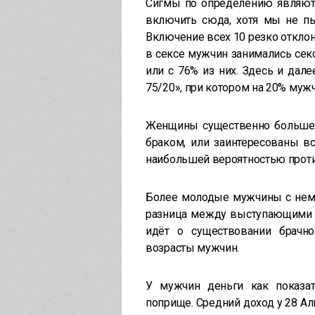
Сигмы по определению являютс
включить сюда, хотя мы не пы
Включение всех 10 резко откло
в сексе мужчин занимались се
или с 76% из них. Здесь и дале
75/20», при котором на 20% муж
Женщины существенно больше 
браком, или заинтересованы в
наибольшей вероятностью прот
Более молодые мужчины с немн
разница между выступающими за
идёт о существовании брачн
возрасты мужчин.
У мужчин деньги как показат
поприще. Средний доход у 28 Ал