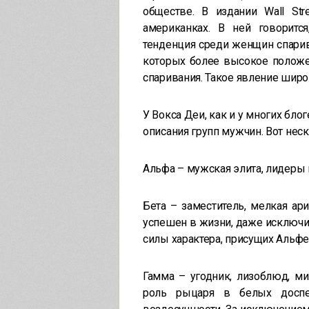
обществе. В издании Wall Str
американках. В ней говоритс
тенденция среди женщин спари
которых более высокое положе
спаривания. Такое явление широ
У Вокса Деи, как и у многих бло
описания групп мужчин. Вот неск
Альфа – мужская элита, лидеры 
Бета – заместитель, мелкая ар
успешен в жизни, даже исключит
силы характера, присущих Альфе
Гамма – угодник, лизоблюд, ми
роль рыцаря в белых доспе