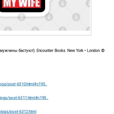
мужчины бастуют). Encounter Books. New York • London. ©
logs/post-6310.html#c195...
blogs/post-6311.html#c195...
blogs/post-6312.html