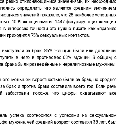
я резко отклоняющимися значениями, их необходимо
тались определить, что является средним значением.
няющихся значений показало, что 28 наиболее успешных
ксом с 1099 женщинами из 1447 фигурирующих женщин,
е в интересах точности это нужно писать как «правило
чин приходится 75% сексуальных контактов.
выступали за брак. 86% женщин были или довольны
ступить в него в противовес 63% мужчин. В общем, с
ив брака были разведённые и нерелигиозные мужчины.
ого меньшей вероятностью были за брак, но средняя
 брак и против брака составила всего год. Если речь
ой забастовки, похоже, что цифры охватывают все
ель успеха соотносится с успехами на сексуальном
ьфа-мужчин, чей средний возраст составлял 38 лет, был