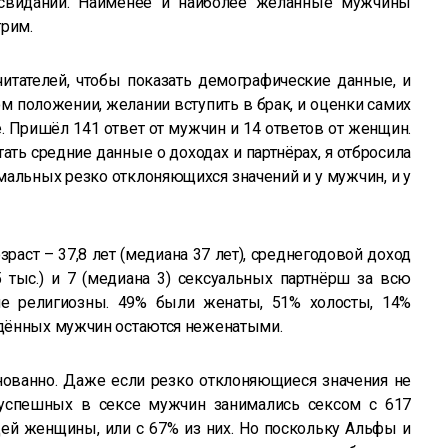
 свиданий. Наименее и наиболее желанные мужчины
трим.
итателей, чтобы показать демографические данные, и
м положении, желании вступить в брак, и оценки самих
е. Пришёл 141 ответ от мужчин и 14 ответов от женщин.
ать средние данные о доходах и партнёрах, я отбросила
мальных резко отклоняющихся значений и у мужчин, и у
раст – 37,8 лет (медиана 37 лет), среднегодовой доход
5 тыс.) и 7 (медиана 3) сексуальных партнёрш за всю
не религиозны. 49% были женаты, 51% холосты, 14%
дённых мужчин остаются неженатыми.
нованно. Даже если резко отклоняющиеся значения не
 успешных в сексе мужчин занимались сексом с 617
й женщины, или с 67% из них. Но поскольку Альфы и