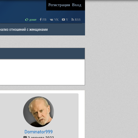
Регистрация
Вход
донат
FB
VK
Y
RSS
Анализ отношений с женщинами
 права мужчин
РАЗДЕЛ: Отцы и Дети
Dominator999