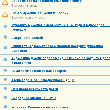
Соцсети: посты по нашей тематике и около
Все ссылки сюда
СМИ о мужских движениях России
Все постим в эту тему
Мурашко: мужская смертность к 35−40 годам вдвое превы
женскую
Смертность аленей
Оливия Уайлд рассказала о злобном поступке Джастина
Судекиса
Анджелина Джоли подала в суд на ФБР из-за закрытия дел
Брэда Питта
Арми Хаммер полностью разорён
Алень года. Новые подробности.
(
1
,
2
)
Нам нравится убивать детей
Очередное аленячье нытьё
Украинки. Сильные и независимые.