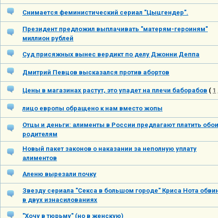
Снимается феминистический сериал "Цыцгендер".
Президент предложил выплачивать "матерям-героиням"
миллион рублей
Суд присяжных вынес вердикт по делу Джонни Деппа
Дмитрий Певцов высказался против абортов
Цены в магазинах растут, это упадет на плечи баборабов
(
1
лицо европы обращено к нам вместо жопы
Отцы и деньги: алименты в России предлагают платить обо
родителям
Новый пакет законов о наказании за неполную уплату
алиментов
Аленю вырезали почку
Звезду сериала "Секса в большом городе" Криса Нота обви
в двух изнасилованиях
"Хочу в тюрьму" (но в женскую)