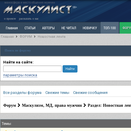
маносфера и место общения мужчин
18+
о проекте
рассказать о нас
Главная
СТАТЬИ
АВТОРЫ
НЕ ЧИТАЛ
НОВИЧКУ
ТОП-100
ФОР
Главная
ФОРУМ
Новостная лента
Ветка: Расстаюсь или Развожусь. САНЧАС
Ветка: Наболевшее. Выскажись!
Р
Поиск по форуму
РАЗДЕЛ: Разное
УЧЕБНИК
ТРИЛОГИЯ
ВИТРИНА
КОПИЛКА
ОТНОШ
Найти на сайте:
параметры поиска
Все разделы форума
Свежие темы
Свежие сообщения
Форум
Маскулизм, МД, права мужчин
Раздел: Новостная лен
Темы