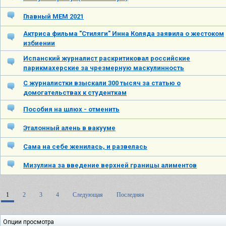
Главный МЕМ 2021
Актриса фильма "Стиляги" Инна Коляда заявила о жестоком
избиении
Испанский журналист раскритиковал российские
парикмахерские за чрезмерную маскулинность
С журналистки взыскали 300 тысяч за статью о
домогательствах к студенткам
Пособия на шлюх - отменить
Эталонный алень в вакууме
Сама на себе женилась, и развелась
Мизулина за введение верхней границы алиментов
1
2
3
4
Следующая
Последняя
Опции просмотра